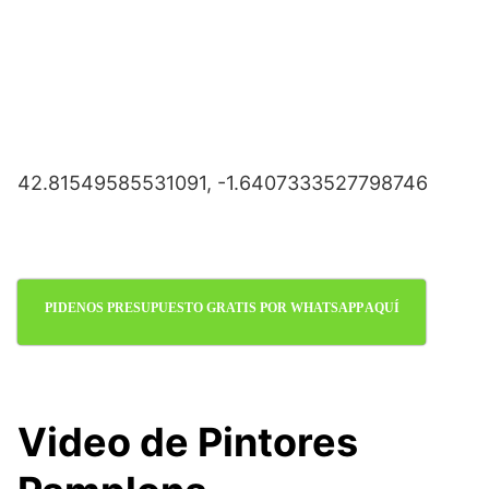
42.81549585531091, -1.6407333527798746
PIDENOS PRESUPUESTO GRATIS POR WHATSAPP AQUÍ
Video de Pintores